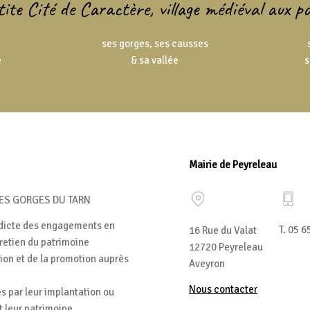
ite Cité de Caractère, village médiéval aux 
ses gorges, ses causses
e
& sa vallée
s
Mairie de Peyreleau
DES GORGES DU TARN
édicte des engagements en
T. 05 6
16 Rue du Valat
tretien du patrimoine
12720 Peyreleau
tion et de la promotion auprès
Aveyron
Nous contacter
es par leur implantation ou
et leur patrimoine.