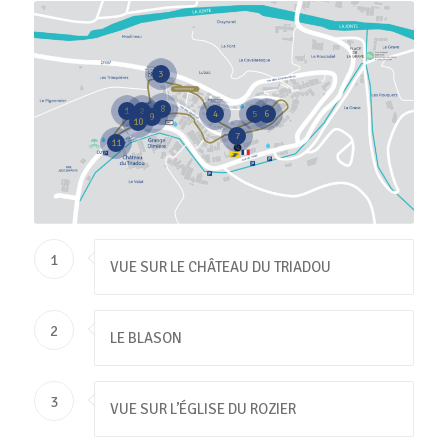
3
8
1
2
4
5
6
9
10
7
11
1
VUE SUR LE CHÂTEAU DU TRIADOU
2
LE BLASON
3
VUE SUR L’ÉGLISE DU ROZIER