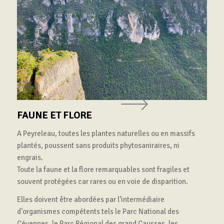
Précédent
Suivant
FAUNE ET FLORE
A Peyreleau, toutes les plantes naturelles ou en massifs
plantés, poussent sans produits phytosaniraires, ni
engrais.
Toute la faune et la flore remarquables sont fragiles et
souvent protégées car rares ou en voie de disparition.
Elles doivent être abordées par l’intermédiaire
d’organismes compétents tels le Parc National des
Cévennes, le Parc Régional des grand Causses, les